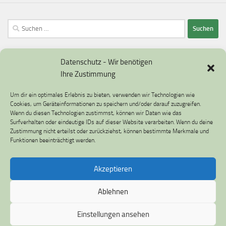
Suchen
nach:
Datenschutz - Wir benötigen
Ihre Zustimmung
Datenschutzerklärung
Um dir ein optimales Erlebnis zu bieten, verwenden wir Technologien wie
Impressum
Cookies, um Geräteinformationen zu speichern und/oder darauf zuzugreifen.
Wenn du diesen Technologien zustimmst, können wir Daten wie das
Cookie-Richtlinie (EU)
Surfverhalten oder eindeutige IDs auf dieser Website verarbeiten. Wenn du deine
Zustimmung nicht erteilst oder zurückziehst, können bestimmte Merkmale und
Funktionen beeinträchtigt werden.
Akzeptieren
Umweltfragen © 2026. Alle Rechte vorbehalten.
Ablehnen
Präsentiert von
- Entworfen mit dem
Hueman-Theme
Einstellungen ansehen