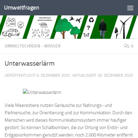
Umweltfragen
Zum Inhalt springen
UMWELTSCHÄDEN - WASSER
0
Unterwasserlärm
VERÖFFENTLICHT
6. DEZEMBER 2020
· AKTUALISIERT
30. DEZEMBER 2020
Viele Meerestiere nutzen Geräusche zur Nahrungs- und
Partnersuche, zur Orientierung und zur Kommunikation. Durch den
Menschen wird dieses Kommunikationssystem immer häufiger
gestört. So können Schallbomben, die zur Ortung von Erdöl- und
Erdgasvorkommen genutzt werden, noch 2.000 Kilometer entfernt