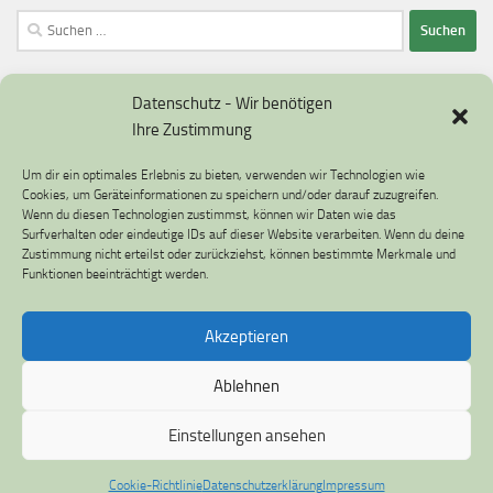
Suchen
nach:
Datenschutz - Wir benötigen
Ihre Zustimmung
Datenschutzerklärung
Um dir ein optimales Erlebnis zu bieten, verwenden wir Technologien wie
Impressum
Cookies, um Geräteinformationen zu speichern und/oder darauf zuzugreifen.
Wenn du diesen Technologien zustimmst, können wir Daten wie das
Cookie-Richtlinie (EU)
Surfverhalten oder eindeutige IDs auf dieser Website verarbeiten. Wenn du deine
Zustimmung nicht erteilst oder zurückziehst, können bestimmte Merkmale und
Funktionen beeinträchtigt werden.
Akzeptieren
Umweltfragen © 2026. Alle Rechte vorbehalten.
Ablehnen
Präsentiert von
- Entworfen mit dem
Hueman-Theme
Einstellungen ansehen
Cookie-Richtlinie
Datenschutzerklärung
Impressum