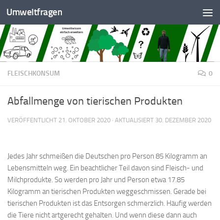
Umweltfragen
Zum Inhalt springen
FLEISCHKONSUM
0
Abfallmenge von tierischen Produkten
VERÖFFENTLICHT
21. OKTOBER 2020
· AKTUALISIERT
30. DEZEMBER 2020
Jedes Jahr schmeißen die Deutschen pro Person 85 Kilogramm an
Lebensmitteln weg. Ein beachtlicher Teil davon sind Fleisch- und
Milchprodukte. So werden pro Jahr und Person etwa 17.85
Kilogramm an tierischen Produkten weggeschmissen. Gerade bei
tierischen Produkten ist das Entsorgen schmerzlich. Häufig werden
die Tiere nicht artgerecht gehalten. Und wenn diese dann auch