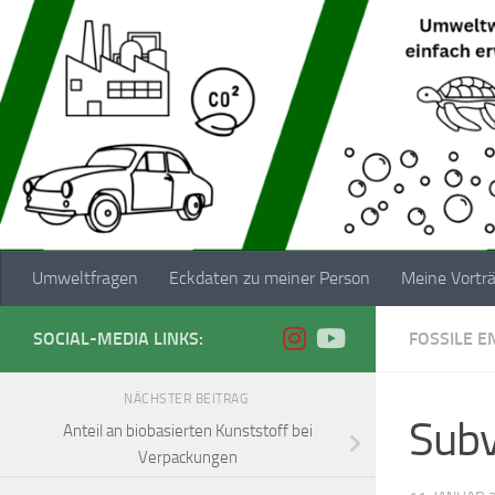
Zum Inhalt springen
Umweltfragen
Eckdaten zu meiner Person
Meine Vortr
SOCIAL-MEDIA LINKS:
FOSSILE E
NÄCHSTER BEITRAG
Subv
Anteil an biobasierten Kunststoff bei
Verpackungen