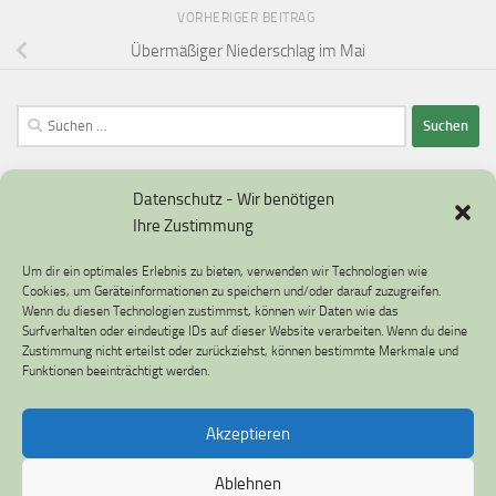
VORHERIGER BEITRAG
Übermäßiger Niederschlag im Mai
Suchen
nach:
Datenschutz - Wir benötigen
Ihre Zustimmung
Datenschutzerklärung
Um dir ein optimales Erlebnis zu bieten, verwenden wir Technologien wie
Impressum
Cookies, um Geräteinformationen zu speichern und/oder darauf zuzugreifen.
Wenn du diesen Technologien zustimmst, können wir Daten wie das
Cookie-Richtlinie (EU)
Surfverhalten oder eindeutige IDs auf dieser Website verarbeiten. Wenn du deine
Zustimmung nicht erteilst oder zurückziehst, können bestimmte Merkmale und
Funktionen beeinträchtigt werden.
Akzeptieren
Umweltfragen © 2026. Alle Rechte vorbehalten.
Ablehnen