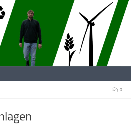
0
nlagen