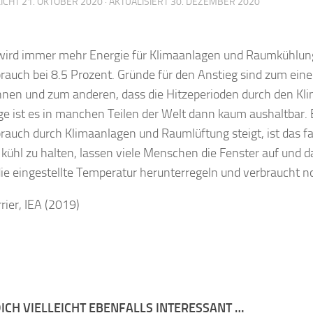
ICHT
21. OKTOBER 2020
· AKTUALISIERT
30. DEZEMBER 2020
wird immer mehr Energie für Klimaanlagen und Raumkühlung
rauch bei 8.5 Prozent. Gründe für den Anstieg sind zum ei
önnen und zum anderen, dass die Hitzeperioden durch den Kl
e ist es in manchen Teilen der Welt dann kaum aushaltbar.
auch durch Klimaanlagen und Raumlüftung steigt, ist das f
ühl zu halten, lassen viele Menschen die Fenster auf und 
die eingestellte Temperatur herunterregeln und verbraucht 
rrier, IEA (2019)
ICH VIELLEICHT EBENFALLS INTERESSANT …