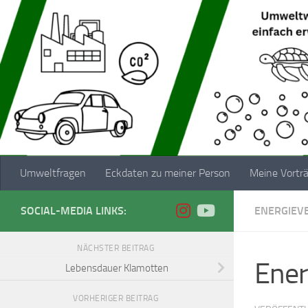
Zum Inhalt springen
Umweltfragen
Eckdaten zu meiner Person
Meine Vortr
SOCIAL-MEDIA LINKS:
ENERGIEV
NÄCHSTER BEITRAG
Ener
Lebensdauer Klamotten
VORHERIGER BEITRAG