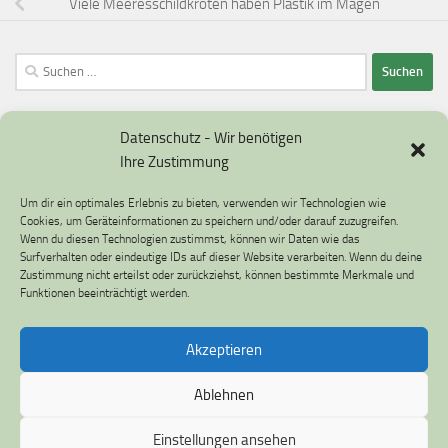
Viele Meeresschildkröten haben Plastik im Magen
Suchen
nach:
Datenschutz - Wir benötigen
Ihre Zustimmung
Datenschutzerklärung
Um dir ein optimales Erlebnis zu bieten, verwenden wir Technologien wie
Impressum
Cookies, um Geräteinformationen zu speichern und/oder darauf zuzugreifen.
Wenn du diesen Technologien zustimmst, können wir Daten wie das
Cookie-Richtlinie (EU)
Surfverhalten oder eindeutige IDs auf dieser Website verarbeiten. Wenn du deine
Zustimmung nicht erteilst oder zurückziehst, können bestimmte Merkmale und
Funktionen beeinträchtigt werden.
Akzeptieren
Umweltfragen © 2026. Alle Rechte vorbehalten.
Ablehnen
Präsentiert von
- Entworfen mit dem
Hueman-Theme
Einstellungen ansehen