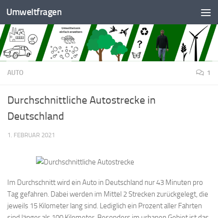
Umweltfragen
Zum Inhalt springen
AUTO
1
Durchschnittliche Autostrecke in
Deutschland
1. FEBRUAR 2021
Im Durchschnitt wird ein Auto in Deutschland nur 43 Minuten pro
Tag gefahren. Dabei werden im Mittel 2 Strecken zurückgelegt, die
jeweils 15 Kilometer lang sind. Lediglich ein Prozent aller Fahrten
sind länger als 100 Kilometer. Besonders im urbanen Gebiet ist das