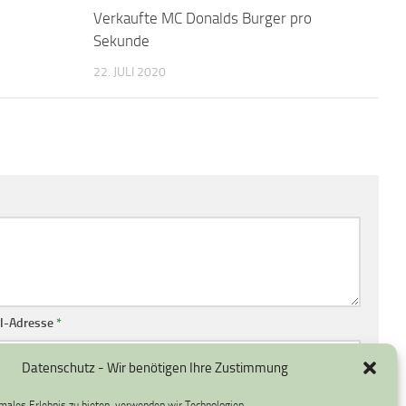
Verkaufte MC Donalds Burger pro
Sekunde
22. JULI 2020
l-Adresse
*
Datenschutz - Wir benötigen Ihre Zustimmung
imales Erlebnis zu bieten, verwenden wir Technologien