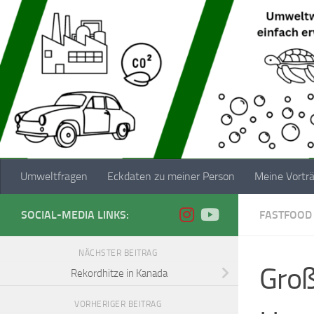
Zum Inhalt springen
Umweltfragen
Eckdaten zu meiner Person
Meine Vortr
SOCIAL-MEDIA LINKS:
FASTFOOD
NÄCHSTER BEITRAG
Groß
Rekordhitze in Kanada
VORHERIGER BEITRAG